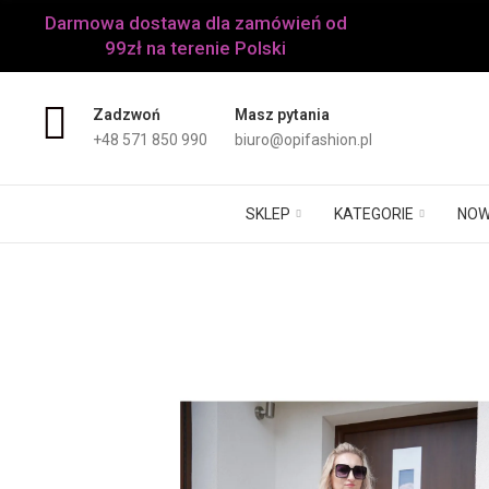
Darmowa dostawa dla zamówień od
99zł na terenie Polski
Zadzwoń
Masz pytania
+48 571 850 990
biuro@opifashion.pl
SKLEP
KATEGORIE
NOW