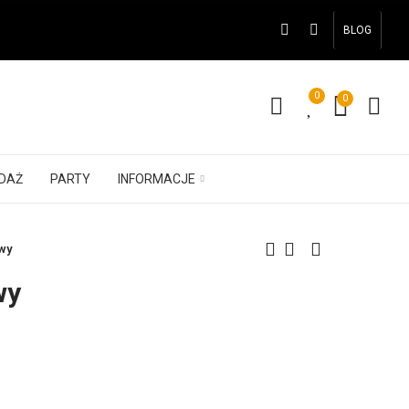
BLOG
0
0
DAŻ
PARTY
INFORMACJE
wy
wy