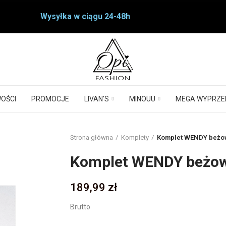
Wysyłka w ciągu 24-48h
OŚCI
PROMOCJE
LIVAN'S
MINOUU
MEGA WYPRZE
Strona główna
Komplety
Komplet WENDY beżo
Komplet WENDY beżo
189,99 zł
Brutto