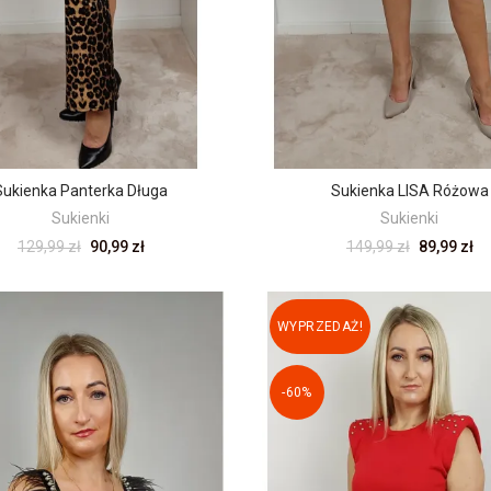
Sukienka Panterka Długa
Sukienka LISA Różowa
Sukienki
Sukienki
129,99 zł
90,99 zł
149,99 zł
89,99 zł
WYPRZEDAŻ!
-60%