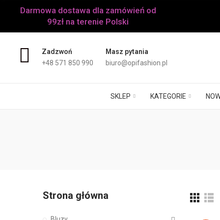
Darmowa dostawa dla zamówień od
99zł na terenie Polski
Zadzwoń
Masz pytania
+48 571 850 990
biuro@opifashion.pl
SKLEP
KATEGORIE
NOW
Strona główna
Bluzy