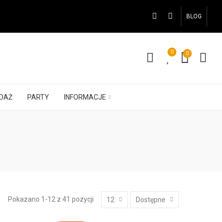
BLOG
0
0
DAŻ
PARTY
INFORMACJE
Pokazano 1-12 z 41 pozycji
12
Dostępne