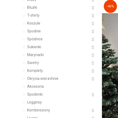
-40%
Bluzki
T-shirty
Koszule
Spodnie
Spódnice
Sukienki
Marynarki
Swetry
Komplety
Okrycia wierzchnie
Akcesoria
Spodenki
Legginsy
Kombinezony
Livans