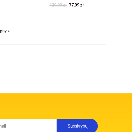
129,99 zł
77,99 zł
pny »
Subskrybuj