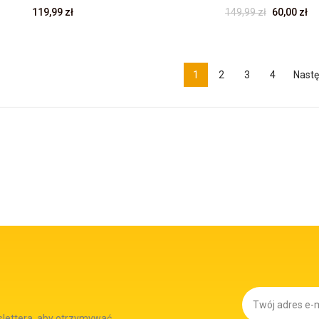
119,99 zł
149,99 zł
60,00 zł
1
2
3
4
Nastę
slettera, aby otrzymywać