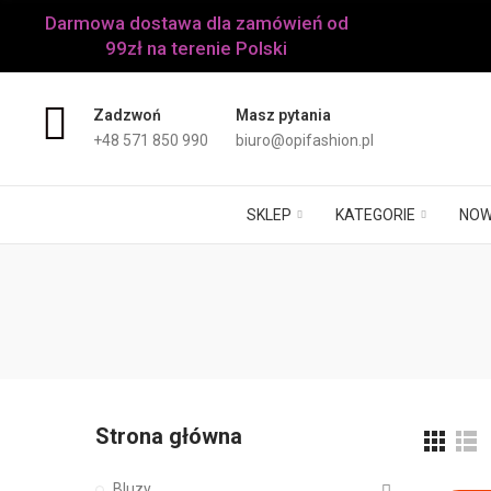
Darmowa dostawa dla zamówień od
99zł na terenie Polski
Zadzwoń
Masz pytania
+48 571 850 990
biuro@opifashion.pl
SKLEP
KATEGORIE
NOW
Strona główna
Bluzy