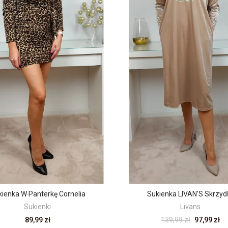
kienka W Panterkę Cornelia
Sukienka LIVAN'S Skrzyd
Sukienki
Livans
89,99 zł
139,99 zł
97,99 zł