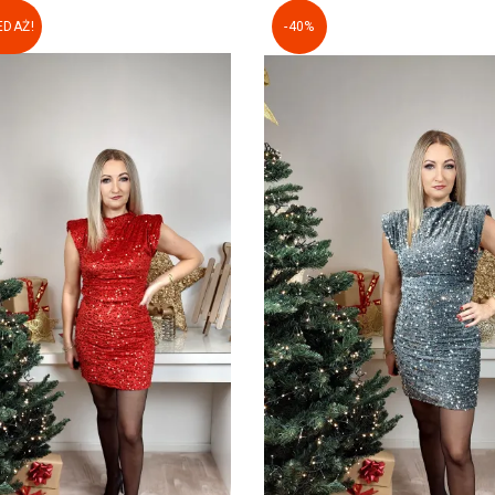
DAŻ!
-40%