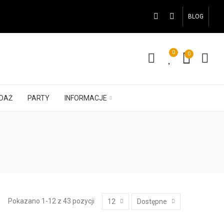
BLOG
0
0
DAŻ
PARTY
INFORMACJE
Pokazano 1-12 z 43 pozycji
12
Dostępne