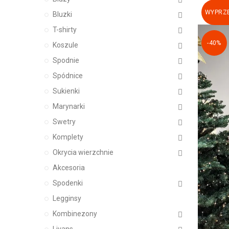
WYPRZE
Bluzki
T-shirty
-40%
Koszule
Spodnie
Spódnice
Sukienki
Marynarki
Swetry
Komplety
Okrycia wierzchnie
Akcesoria
Spodenki
Legginsy
Kombinezony
Livans