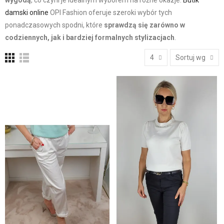
wygodą
, co czyni je idealnym wyborem na różne okazje.
Butik
damski online
OPI Fashion oferuje szeroki wybór tych
ponadczasowych spodni, które
sprawdzą się zarówno w
codziennych, jak i bardziej formalnych stylizacjach
.
4
Sortuj wg